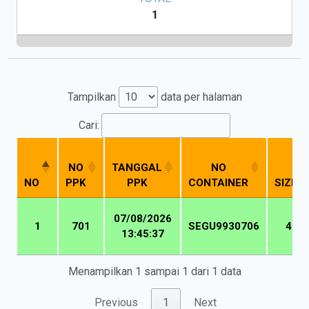
1
Tampilkan
data per halaman
Cari:
NO
TANGGAL
NO
NO
PPK
PPK
CONTAINER
SIZE
NO
NO
TANGGAL
NO
SIZE
07/08/2026
PPK
PPK
CONTAINER
1
701
SEGU9930706
40
13:45:37
Menampilkan 1 sampai 1 dari 1 data
Previous
1
Next